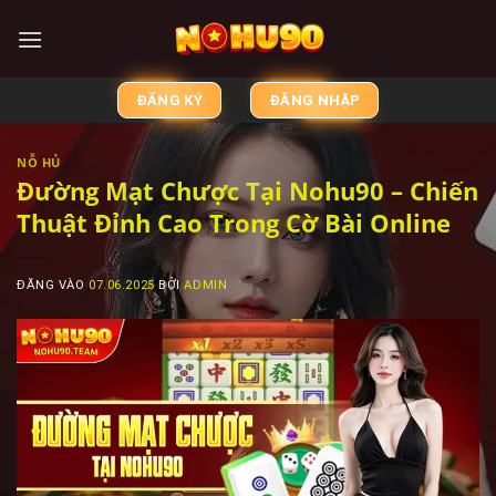
Bỏ
qua
nội
dung
ĐĂNG KÝ
ĐĂNG NHẬP
NỖ HỦ
Đường Mạt Chược Tại Nohu90 – Chiến
Thuật Đỉnh Cao Trong Cờ Bài Online
ĐĂNG VÀO
07.06.2025
BỞI
ADMIN