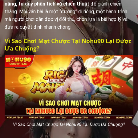
năng, tư duy phân tích và chiến thuật
để giành chiến
thắng. Mỗi ván bài là một “đường” đi riêng, một hành trình
mà người chơi cần đọc vị đối thủ, chọn lựa lá bài hợp lý và
đưa ra quyết định nhanh chóng.
Vì Sao Chơi Mạt Chược Tại Nohu90 Lại Được
Ưa Chuộng?
Vì Sao Chơi Mạt Chược Tại Nohu90 Lại Được Ưa Chuộng?