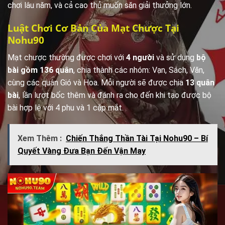
chơi lâu năm, và cả cao thủ muốn săn giải thưởng lớn.
Luật Chơi Cơ Bản Của Mạt Chược Tại
Nohu90
Mạt chược thường được chơi với
4 người
và sử dụng
bộ
bài gồm 136 quân
, chia thành các nhóm: Vạn, Sách, Văn,
cùng các quân Gió và Hoa. Mỗi người sẽ được chia
13 quân
bài
, lần lượt bốc thêm và đánh ra cho đến khi tạo được bộ
bài hợp lệ với 4 phu và 1 cặp mắt.
Xem Thêm :
Chiến Thắng Thần Tài Tại Nohu90 – Bí
Quyết Vàng Đưa Bạn Đến Vận May