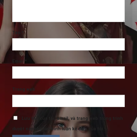
Tên
*
Email
*
Trang web
Lưu tên của tôi, email, và trang web trong trình
duyệt này cho lần bình luận kế tiếp của tôi.