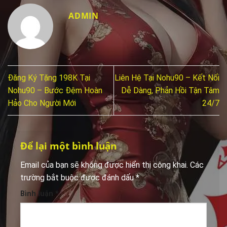
ADMIN
Đăng Ký Tặng 198K Tại
Liên Hệ Tại Nohu90 – Kết Nối
Nohu90 – Bước Đệm Hoàn
Dễ Dàng, Phản Hồi Tận Tâm
Hảo Cho Người Mới
24/7
Để lại một bình luận
Email của bạn sẽ không được hiển thị công khai.
Các
trường bắt buộc được đánh dấu
*
Bình luận
*