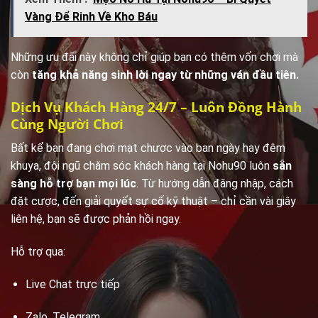
Vàng Để Rinh Về Kho Báu
Những ưu đãi này không chỉ giúp bạn có thêm vốn chơi mà
còn
tăng khả năng sinh lời ngay từ những ván đầu tiên.
Dịch Vụ Khách Hàng 24/7 – Luôn Đồng Hành
Cùng Người Chơi
Bất kể bạn đang chơi mạt chược vào ban ngày hay đêm
khuya, đội ngũ chăm sóc khách hàng tại Nohu90 luôn
sẵn
sàng hỗ trợ bạn mọi lúc
. Từ hướng dẫn đăng nhập, cách
đặt cược, đến giải quyết sự cố kỹ thuật – chỉ cần vài giây
liên hệ, bạn sẽ được phản hồi ngay.
Hỗ trợ qua:
Live Chat trực tiếp
Zalo, Telegram