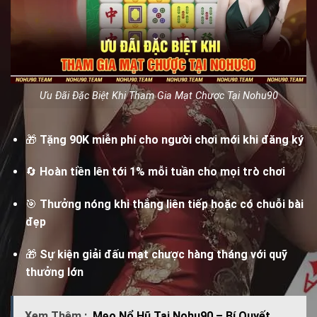
Ưu Đãi Đặc Biệt Khi Tham Gia Mạt Chược Tại Nohu90
🎁
Tặng 90K miễn phí cho người chơi mới khi đăng ký
🔄
Hoàn tiền lên tới 1% mỗi tuần cho mọi trò chơi
🎯
Thưởng nóng khi thắng liên tiếp hoặc có chuỗi bài
đẹp
🎁
Sự kiện giải đấu mạt chược hàng tháng với quỹ
thưởng lớn
Xem Thêm :
Mẹo Nổ Hũ Tại Nohu90 – Bí Quyết