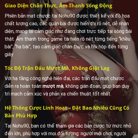
Giao Diện Chân Thực, Âm Thanh Sống Động
Phiên bản mạt chược tại Nohu90 được thiết kế với đồ họa
chất lượng cao, các quân bài được hiển thị rõ nét, dễ nhận
diện, mang lại cảm giác như đang chơi trực tiếp tại sòng bài
thật. Âm thanh trong game tái hiện rõ nét từng tiếng “khều
bài”, “hạ bài”, tạo cảm giác chân thực và hồi hộp đến từng
giây.
Tốc Độ Trận Đấu Mượt Mà, Không Giật Lag
Với hạ tầng công nghệ hiện đại, các trận đấu mạt chược
diễn ra hoàn toàn
mượt mà
, không gián đoạn, giúp bạn duy
trì mạch cảm xúc và phản xạ chiến thuật tốt nhất.
Hệ Thống Cược Linh Hoạt – Đặt Bao Nhiêu Cũng Có
Bàn Phù Hợp
Tại Nohu90, bạn có thể tham gia các bàn cược từ mức nhỏ
đến lớn, phù hợp với mọi đối tượng: người mới chơi, người