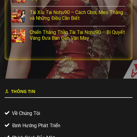
Tài Xỉu Tại Nohu90 – Cách Chơi, Mẹo Thắng
và Những Điều Cần Biết
Chiến Thắng Thần Tài Tại Nohu90 – Bí Quyết
Vàng Đưa Bạn Đến Vận May
THÔNG TIN
Về Chúng Tôi
Định Hướng Phát Triển