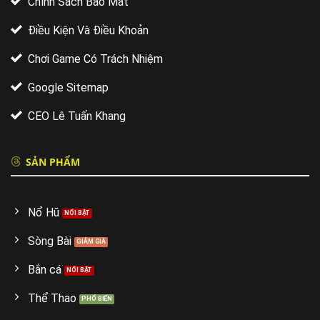
Chính Sách Bảo Mât
Điều Kiện Và Điều Khoản
Chơi Game Có Trách Nhiệm
Google Sitemap
CEO Lê Tuấn Khang
SẢN PHẨM
Nổ Hũ
Sòng Bài
Bắn cá
Thể Thao