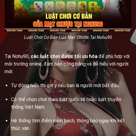
Luật Chơi Cơ Bản Của Mạt Chược Tại Nohu90
Tại Nohu90,
các luật chơi được tối ưu hóa
để phù hợp với
môi trường online, đảm bảo công bằng và dễ hiểu với người
mới:
Tự động hiển thị gợi ý nếu bạn là người mới bắt đầu.
Có thể chọn chơi theo luật quốc tế hoặc luật truyền
thống Việt Nam.
Hệ thống tính điểm minh bạch, thông báo ngay khi kết
thúc ván.