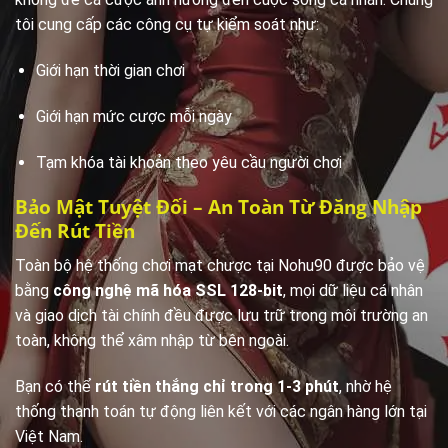
tôi cung cấp các công cụ tự kiểm soát như:
Giới hạn thời gian chơi
Giới hạn mức cược mỗi ngày
Tạm khóa tài khoản theo yêu cầu người chơi
Bảo Mật Tuyệt Đối – An Toàn Từ Đăng Nhập
Đến Rút Tiền
Toàn bộ hệ thống chơi mạt chược tại Nohu90 được bảo vệ
bằng
công nghệ mã hóa SSL 128-bit
, mọi dữ liệu cá nhân
và giao dịch tài chính đều được lưu trữ trong môi trường an
toàn, không thể xâm nhập từ bên ngoài.
Bạn có thể
rút tiền thắng chỉ trong 1-3 phút
, nhờ hệ
thống thanh toán tự động liên kết với các ngân hàng lớn tại
Việt Nam.