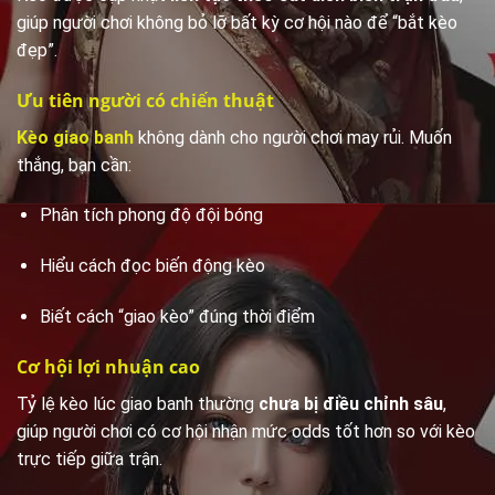
giúp người chơi không bỏ lỡ bất kỳ cơ hội nào để “bắt kèo
đẹp”.
Ưu tiên người có chiến thuật
Kèo giao banh
không dành cho người chơi may rủi. Muốn
thắng, bạn cần:
Phân tích phong độ đội bóng
Hiểu cách đọc biến động kèo
Biết cách “giao kèo” đúng thời điểm
Cơ hội lợi nhuận cao
Tỷ lệ kèo lúc giao banh thường
chưa bị điều chỉnh sâu
,
giúp người chơi có cơ hội nhận mức odds tốt hơn so với kèo
trực tiếp giữa trận.