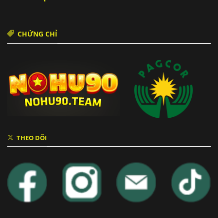
CHỨNG CHỈ
THEO DÕI