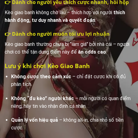
👉 Dành cho người yêu thích cược nhanh, hồi hộp
Kèo giao banh không chờ lâu – thích hợp với người
thích
hành động, tư duy nhanh và quyết đoán
.
👉 Dành cho người muốn tối ưu lợi nhuận
Kèo giao banh thường chưa bị “làm giá” bởi nhà cái – người
chơi có thể tận dụng điểm này để
ăn odds cao
.
Lưu ý khi chơi Kèo Giao Banh
Không cược theo cảm xúc
– chỉ đặt cược khi có đủ
phân tích.
Không “đu kèo” người khác
– mỗi người có quan điểm
riêng, hãy tin vào nhận định cá nhân.
Quản lý vốn hiệu quả
– không all-in, chia nhỏ số tiền
cược.