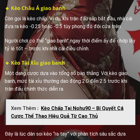
🔹 Kèo Châu Á giao banh
Còn gọi là kèo chấp. Ví dụ, khi trận đấu sắp bắt đầu, nhà cái
đưa ra kèo -0.25 hoặc -0.5 tùy phong độ đội cửa trên.
Người chơi có thể “giao banh” ngay thời điểm ấy để chớp lấy
tỷ lệ tốt – trước khi nhà cái điều chỉnh.
🔹 Kèo Tài Xỉu giao banh
Một dạng cược dựa vào tổng số bàn thắng. Với kèo giao
banh, mức tài xỉu thường dao động 2.0 đến 2.5 trước khi
trận đấu chính thức diễn ra.
Xem Thêm :
Kèo Chấp Tại Nohu90 – Bí Quyết Cá
Cược Thể Thao Hiệu Quả Từ Cao Thủ
Đây là lúc dân soi kèo “ra tay” với phân tích sâu sắc dựa