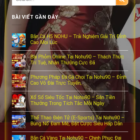
BÀI VIẾT GẦN ĐÂY
Bắn Cá H5 NOHU – Trải Nghiệm Giải Trí Đỉnh
Cao Mọi Lúc
Bài Phỏm Online Tại Nohu90 – Thách Thức
Trí Tuệ, Nhận Thưởng Cực Đã
Phương Pháp Đá Gà Chọi Tại Nohu90 – Đỉnh
Cao Võ Đài Trực Tuyến,
Xổ Số Siêu Tốc Tại Nohu90 – Săn Tiền
Thưởng Trong Tích Tắc Mỗi Ngày
Thể Thao Điện Tử (E-Sports) Tại Nohu90 –
Bùng Nổ Đam Mê, Đặt Cược Siêu Hấp Dẫn
Bắn Cá Vàng Tại Nohu90 – Chinh Phục Đại