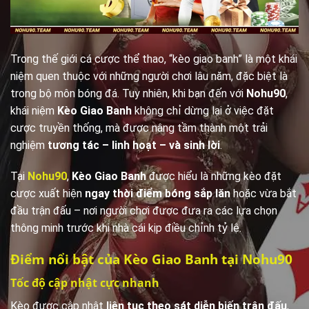
Trong thế giới cá cược thể thao, “kèo giao banh” là một khái
niệm quen thuộc với những người chơi lâu năm, đặc biệt là
trong bộ môn bóng đá. Tuy nhiên, khi bạn đến với
Nohu90
,
khái niệm
Kèo Giao Banh
không chỉ dừng lại ở việc đặt
cược truyền thống, mà được nâng tầm thành một trải
nghiệm
tương tác – linh hoạt – và sinh lời
.
Tại
Nohu90
,
Kèo Giao Banh
được hiểu là những kèo đặt
cược xuất hiện
ngay thời điểm bóng sắp lăn
hoặc vừa bắt
đầu trận đấu – nơi người chơi được đưa ra các lựa chọn
thông minh trước khi nhà cái kịp điều chỉnh tỷ lệ.
Điểm nổi bật của Kèo Giao Banh tại Nohu90
Tốc độ cập nhật cực nhanh
Kèo được cập nhật
liên tục theo sát diễn biến trận đấu
,