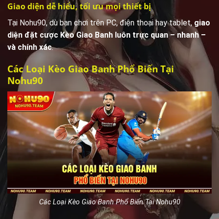
Giao diện dễ hiểu, tối ưu mọi thiết bị
Tại Nohu90, dù bạn chơi trên PC, điện thoại hay tablet,
giao
diện đặt cược Kèo Giao Banh luôn trực quan – nhanh –
và chính xác
.
Các Loại Kèo Giao Banh Phổ Biến Tại
Nohu90
Các Loại Kèo Giao Banh Phổ Biến Tại Nohu90