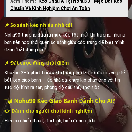
Xem Thêm :
Kèo Châu Á Tại Nohu90 - Mẹo Bắt Kèo
Chuẩn Và Kinh Nghiệm Chơi An Toàn
📌 So sánh kèo nhiều nhà cái
Nohu90 thường đưa ra mức kèo tốt nhất thị trường, nhưng
bạn nên học thói quen so sánh giữa các trang để biết mình
đang “bắt đúng chỗ”.
📌 Đặt cược đúng thời điểm
Khoảng
2–5 phút trước khi bóng lăn
là thời điểm vàng để
bắt kèo giao banh – lúc nhà cái chưa kịp phản ứng với tin
tức đội hình ra sân, phong độ cầu thủ, thời tiết…
Tại Nohu90 Kèo Giao Banh Dành Cho Ai?
👉 Dành cho người chơi kinh nghiệm
Hiểu rõ chiến thuật, đội hình, biến động odds.