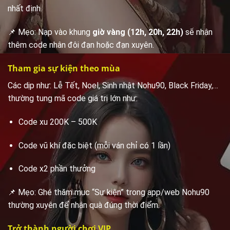
nhất định.
📌 Mẹo: Nạp vào khung
giờ vàng (12h, 20h, 22h)
sẽ nhận
thêm code nhân đôi đạn hoặc đạn xuyên.
Tham gia sự kiện theo mùa
Các dịp như: Lễ Tết, Noel, Sinh nhật Nohu90, Black Friday,…
thường tung mã code giá trị lớn như:
Code xu 200K – 500K
Code vũ khí đặc biệt (mỗi ván chỉ có 1 lần)
Code x2 phần thưởng
📌 Mẹo: Ghé thăm mục “Sự kiện” trong app/web Nohu90
thường xuyên để nhận quà đúng thời điểm.
Trở thành người chơi VIP