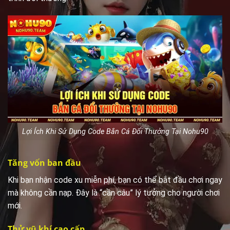
Lợi Ích Khi Sử Dụng Code Bắn Cá Đổi Thưởng Tại Nohu90
Tăng vốn ban đầu
Khi bạn nhận code xu miễn phí, bạn có thể bắt đầu chơi ngay
mà không cần nạp. Đây là “cần câu” lý tưởng cho người chơi
mới.
Thử vũ khí cao cấp