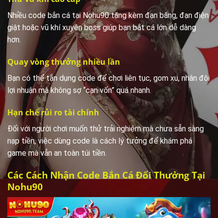
Nhiều code bắn cá tại Nohu90 tặng kèm đạn băng, đạn điện
giật hoặc vũ khí xuyên boss giúp bạn bắt cá lớn dễ dàng
hơn.
Quay vòng thưởng nhiều lần
Bạn có thể tận dụng code để chơi liên tục, gom xu, nhân đôi
lợi nhuận mà không sợ “cạn vốn” quá nhanh.
Hạn chế rủi ro tài chính
Đối với người chơi muốn thử trải nghiệm mà chưa sẵn sàng
nạp tiền, việc dùng code là cách lý tưởng để khám phá
game mà vẫn an toàn túi tiền.
Các Cách Nhận Code Bắn Cá Đổi Thưởng Tại
Nohu90