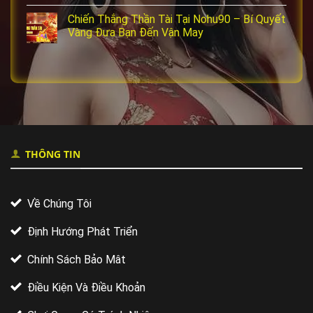
Chiến Thắng Thần Tài Tại Nohu90 – Bí Quyết
Vàng Đưa Bạn Đến Vận May
THÔNG TIN
Về Chúng Tôi
Định Hướng Phát Triển
Chính Sách Bảo Mât
Điều Kiện Và Điều Khoản