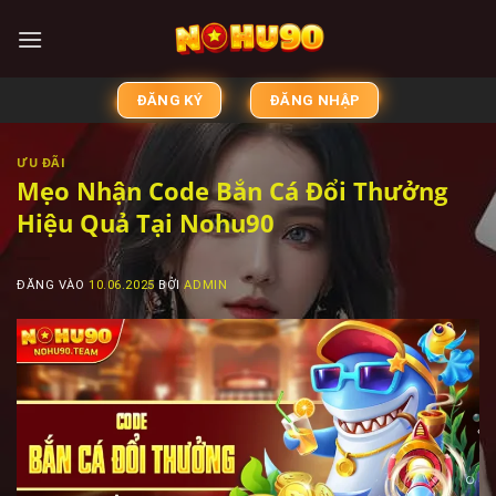
Bỏ
qua
nội
dung
ĐĂNG KÝ
ĐĂNG NHẬP
ƯU ĐÃI
Mẹo Nhận Code Bắn Cá Đổi Thưởng
Hiệu Quả Tại Nohu90
ĐĂNG VÀO
10.06.2025
BỞI
ADMIN