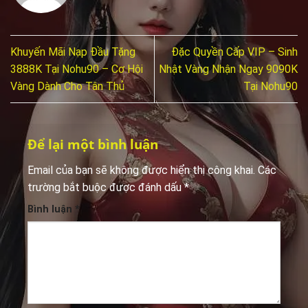
Khuyến Mãi Nạp Đầu Tặng
Đặc Quyền Cấp VIP – Sinh
3888K Tại Nohu90 – Cơ Hội
Nhật Vàng Nhận Ngay 9090K
Vàng Dành Cho Tân Thủ
Tại Nohu90
Để lại một bình luận
Email của bạn sẽ không được hiển thị công khai.
Các
trường bắt buộc được đánh dấu
*
Bình luận
*