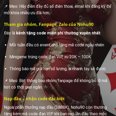
📌 Mẹo: Hãy điền đầy đủ số điện thoại, email khi đăng ký để
mở khóa nhiều ưu đãi hơn.
Tham gia nhóm, Fanpage, Zalo của Nohu90
Đây là
kênh tặng code miễn phí thường xuyên nhất
:
Mỗi tuần đều có event nhỏ tặng mã code ngẫu nhiên
Minigame trúng code đạn VIP, xu 20K – 100K
Thông báo mã giới hạn số lượng, ai nhanh tay sẽ được
📌 Mẹo: Bật thông báo nhóm/fanpage để không bỏ lỡ mã
hot có thời gian ngắn.
Nạp đầu – nhận code đặc biệt
Ngoài phần thưởng nạp đầu (3888K), Nohu90 còn thường
tặng kèm mã code đạn VIP khi bạn nạp lần đầu theo mốc