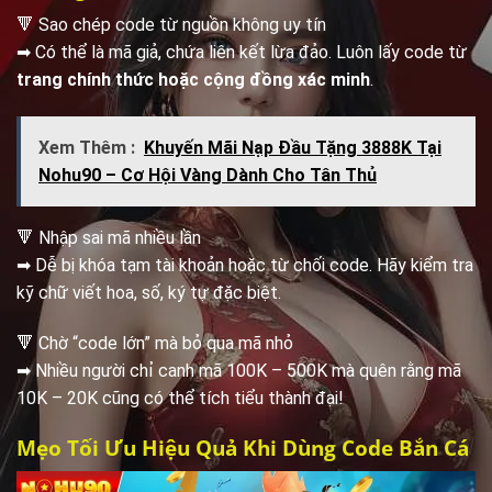
🔻 Sao chép code từ nguồn không uy tín
➡ Có thể là mã giả, chứa liên kết lừa đảo. Luôn lấy code từ
trang chính thức hoặc cộng đồng xác minh
.
Xem Thêm :
Khuyến Mãi Nạp Đầu Tặng 3888K Tại
Nohu90 – Cơ Hội Vàng Dành Cho Tân Thủ
🔻 Nhập sai mã nhiều lần
➡ Dễ bị khóa tạm tài khoản hoặc từ chối code. Hãy kiểm tra
kỹ chữ viết hoa, số, ký tự đặc biệt.
🔻 Chờ “code lớn” mà bỏ qua mã nhỏ
➡ Nhiều người chỉ canh mã 100K – 500K mà quên rằng mã
10K – 20K cũng có thể tích tiểu thành đại!
Mẹo Tối Ưu Hiệu Quả Khi Dùng Code Bắn Cá