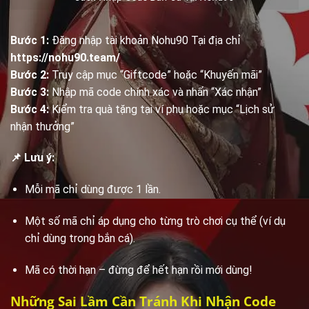
Bước 1:
Đăng nhập tài khoản Nohu90 Tại địa chỉ
https://nohu90.team/
Bước 2:
Truy cập mục “Giftcode” hoặc “Khuyến mãi”
Bước 3:
Nhập mã code chính xác và nhấn “Xác nhận”
Bước 4:
Kiểm tra quà tặng tại ví phụ hoặc mục “Lịch sử
nhận thưởng”
📌 Lưu ý:
Mỗi mã chỉ dùng được 1 lần.
Một số mã chỉ áp dụng cho từng trò chơi cụ thể (ví dụ
chỉ dùng trong bắn cá).
Mã có thời hạn – đừng để hết hạn rồi mới dùng!
Những Sai Lầm Cần Tránh Khi Nhận Code