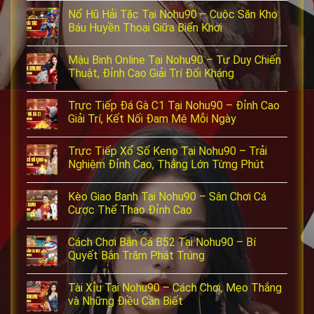
Nổ Hũ Hải Tặc Tại Nohu90 – Cuộc Săn Kho
Báu Huyền Thoại Giữa Biển Khơi
Mậu Binh Online Tại Nohu90 – Tư Duy Chiến
Thuật, Đỉnh Cao Giải Trí Đối Kháng
Trực Tiếp Đá Gà C1 Tại Nohu90 – Đỉnh Cao
Giải Trí, Kết Nối Đam Mê Mỗi Ngày
Trực Tiếp Xổ Số Keno Tại Nohu90 – Trải
Nghiệm Đỉnh Cao, Thắng Lớn Từng Phút
Kèo Giao Banh Tại Nohu90 – Sân Chơi Cá
Cược Thể Thao Đỉnh Cao
Cách Chơi Bắn Cá B52 Tại Nohu90 – Bí
Quyết Bắn Trăm Phát Trúng
Tài Xỉu Tại Nohu90 – Cách Chơi, Mẹo Thắng
và Những Điều Cần Biết